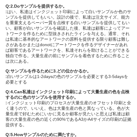
Q:2.Doサンプルを提供するか。
:
はい、私達はインクジェット印刷によって白いサンプルか色のサ
ンプルを提供してもいい。設計の後で、私達は注文サイズ、能力
を重量支えるペーパー質を点検する白いサンプルを提供してもい
い。顧客が白いサンプルを確認した後、私達は顧客によってアー
トワークを作るために型抜きされたラインを与える。通常、それ
は私達に基本的なアートワークの原料を提供する限り顧客は難し
さがあるかまたはdonotにアートワークを作るデザイナーがあれ
ば顧客であるアートワークを、私達それらを助けることができる
独自で作る。大量生産の前にサンプルを着色するために作ること
は次にある。
Q:サンプルを作るために3.どの位かかるか。
:
白いサンプルは1-2daysの色のサンプルを必要とする3-5daysを
必要とする
Q:4.Can私達はインクジェット印刷によって大量生産の色を点検
するのに色のサンプルを使用するか。
:
インクジェット印刷のプロセスが大量生産のオフセット印刷と全
く違うので、いいえ。色は大量生産の色と異なっている。色が大
量生産で好むためにいかに見るか顧客が見たいと思えば私達は顧
客の大量生産の色の近くの90%であるA3かA4サイズの印刷の証拠
提供する。
Q:5.Howサンプルのために満たすか。