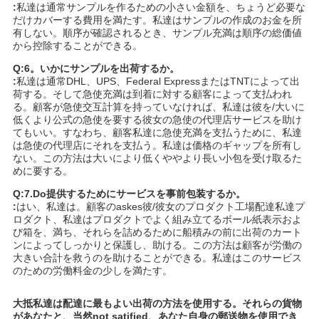
:
私達は通常サンプルを作るための小さい金額を、ちょうど必要な
だけカバーする費用を満たす。私達はサンプルの作成のお金を所
有しない。順序が確認されるとき、サンプル充満は順序の総価値
から控除することができる。
Q:6。いかにサンプルを出荷するか。
:
私達は通常DHL、UPS、Federal ExpressまたはTNTによって出
荷する。そして急使充満は到着に対する顧客によって支払われ
る。顧客が急使交互計算を持っていなければ、私達は彼を/大いに
低くより公式の急使を要する彼女の急使の代理店サービスを助け
てもいい。すなわち、顧客私達に急使充満を支払うために、私達
は急使の代理店にそれを支払う。私達は価格のギャップを所有し
ない。この方法は大いにより低くややより長い小包を受け取るた
めに要する。
Q:7.Do提供するためにサービスを事前包装するか。
:
はい、私達は。顧客のaskes彼/彼女のプロダクト工場配達私達プ
ロダクト、私達はプロダクトでよく組み立てるボール紙表示およ
び箱を、満ち、それらを詰めるために船積みの前に出荷のカート
ンによってしっかりと保護し、助ける。この方法は顧客が労働の
大きい合計を救うのを助けることができる。私達はこのサービス
のための労働料金の少しを満たす。
大抵私達は配達に最もよい出荷の方法を使用する。それらの貨物
があなたと、当然not satified、あなた自身の郵送物を使用でき