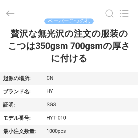
の
ラ
ベ
ル
の
ペーパーこつの札
札
150D
贅沢な無光沢の注文の服装の
家
ヤ
ー
ン
こつは350gsm 700gsmの厚さ
へ
supplier.
Copyright
©
に付ける
2021
-
製
2025
Dongguan
Pei
Dew
品
CN
起源の場所:
Paper
Art&Crafts
Co.,
HY
ブランド名:
Ltd..
All
わ
Rights
SGS
証明:
Reserved.
Developed
た
by
ECER
HYT-010
モデル番号:
し
1000pcs
最小注文数量: