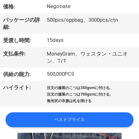
た
Negotiate
価格:
ち
パッケージの詳
500pcs/oppbag、3000pcs/ctn
に
細:
つ
15days
受渡し時間:
い
支払条件:
MoneyGram、ウェスタン・ユニオ
て
ン、T/T
500,000PCS
供給の能力:
工
,
ハイライト:
注文の服装のこつは350gsmに付ける
,
場
注文の服装のこつは700gsmに付ける
無光沢の衣服は札を掛ける
ツ
ア
ベストプライス
ー