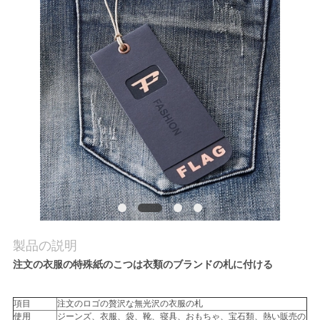
品
質
管
理
連
絡
く
製品の説明
だ
注文の衣服の特殊紙のこつは衣類のブランドの札に付ける
さ
項目
注文のロゴの贅沢な無光沢の衣服の札
い
使用
ジーンズ、衣服、袋、靴、寝具、おもちゃ、宝石類、熱い販売の