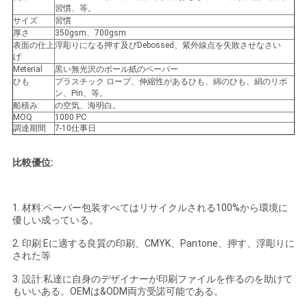
習慣、等。
サイズ
習慣
厚さ
350gsm、700gsm
ニ
表面の仕上
浮彫りになる押す及びDebossed、紫外線点を失敗させなさい
げ
ュ
Meterial
黒い無光沢のボール紙のペーパー
ひも
プラスチック ロープ、伸縮性があるひも、綿のひも、絹のリボ
ー
ン、Pin、等。
船積み:
の空気、海明白。
MOQ
1000 PC
ス
調達期間
7-10仕事日
比較優位:
引
金
1. 材料:ペーパー包装すべてはリサイクルされる100%から環境に
優しい成っている。
を
2. 印刷:Eに適する良質の印刷、CMYK、Pantone、押す、浮彫りに
求
された等
め
3. 設計:私達に自身のデザイナーが印刷ファイルを作るのを助けて
もいいある。OEMは&ODM両方受諾可能である。