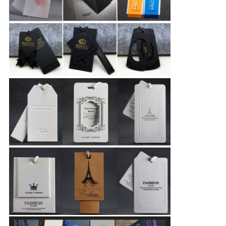
バ
シ
ー
ポ
リ
シ
ー