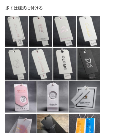
て
多くは様式に付ける
く
だ
さ
い
地
図
プ
ラ
イ