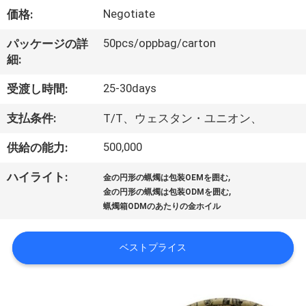
た
Negotiate
価格:
ち
50pcs/oppbag/carton
パッケージの詳
に
細:
つ
25-30days
受渡し時間:
い
支払条件:
T/T、ウェスタン・ユニオン、
て
500,000
供給の能力:
,
ハイライト:
工
金の円形の蝋燭は包装OEMを囲む
,
金の円形の蝋燭は包装ODMを囲む
場
蝋燭箱ODMのあたりの金ホイル
ツ
ベストプライス
ア
ー