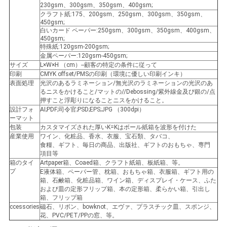
230gsm、300gsm、350gsm、400gsm;
クラフト紙:175、200gsm、250gsm、300gsm、350gsm、
450gsm;
ニ
白いカード ペーパー:250gsm、300gsm、350gsm、400gsm、
450gsm;
特殊紙:120gsm-200gsm;
ュ
金属ペーパー:120gsm-450gsm;
サイズ
L×W×H （cm）--顧客の特定の条件に従って
ー
印刷
CMYK offset/PMSの印刷（環境に優しい印刷インキ）
表面処理
光沢のあるラミネーション/無光沢のラミネーションの光沢のあ
ス
るニスをかけること/マットの//Debossing/紫外線金及び銀の/点
押すこと浮彫りになることニスをかけること。
設計フォ
AI;PDF;司令官;PSD;EPS;JPG （300dpi）
ーマット
引
包装
カスタマイズされた厚いK=Kはボール紙箱を波形を付けた
産業使用
ワイン、化粧品、香水、衣服、宝石類、タバコ、
金
食糧、ギフト、毎日の商品、出版社、ギフトのおもちゃ、専門
項目等
箱のタイ
Artpaper箱、Coaed箱、クラフト紙箱、板紙箱、等。
を
プ
E液体箱、ペーパー管、枕箱、おもちゃ箱、衣服箱、ギフト用の
箱、石鹸箱、化粧品箱、ワイン箱、ディスプレイ・ケース、ふた
求
および皿の定形フリップ箱、本の定形箱、柔らかい箱、引出し
箱、フリップ箱
め
ccessories
磁石、リボン、bowknot、エヴァ、プラスチック皿、スポンジ、
花、PVC/PET/PPの窓、等。