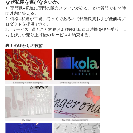
て
なぜ私達を選びなさいか。
1.
専門職--私達に専門の販売スタッフがある。どの質問でも24時
く
間以内に答える。
2. 価格--私達が工場、従ってであるので私達良質および低価格プ
だ
ロダクトを提供できる。
3。サービス--運ぶこと容易および便利私達は時機を得た受渡し日
さ
およびよい売り上げ後のサービスを約束する。
表面の終わりの技術
い
地
図
プ
ラ
イ