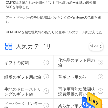
CMYKは承認された蝋燭のギフト用の箱のボール紙の蝋燭箱
SGSを印刷した
アート ペーパーの堅い蝋燭はパッキングのPantoneの色刷を囲
む
OEM ODMを包む蝋燭箱のあたりの金ホイルのボール紙は支えた
人気カテゴリ
すべて
化粧品のギフト用の
ギフトの荷箱
箱
蝋燭のギフト用の箱
革ギフト用の箱
生地のドローストリ
再使用可能な戦闘状
ングのギフト袋
況表示板の買い物袋
ペーパー シリンダー
柔らかい革ノート