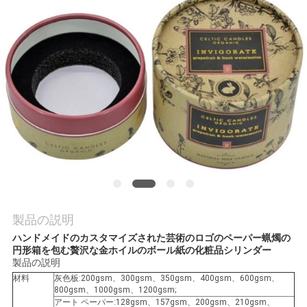
品
質
管
理
連
絡
く
製品の説明
ハンドメイドのカスタマイズされた芸術のロゴのペーパー蝋燭の
だ
円形箱を包む贅沢な金ホイルのボール紙の化粧品シリンダー
製品の説明
さ
材料
灰色板:200gsm、300gsm、350gsm、400gsm、600gsm、
800gsm、1000gsm、1200gsm;
い
アート ペーパー:128gsm、157gsm、200gsm、210gsm、