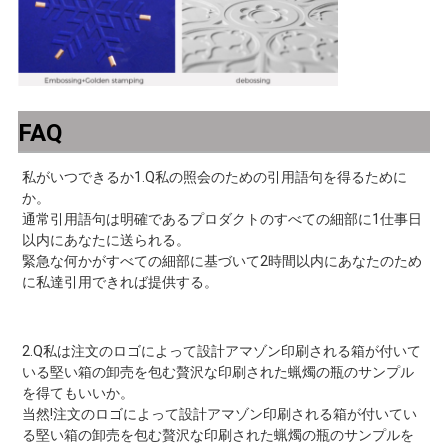
バ
シ
ー
FAQ
ポ
リ
私がいつできるか1.Q私の照会のための引用語句を得るために
か。
シ
通常引用語句は明確であるプロダクトのすべての細部に1仕事日
以内にあなたに送られる。
ー
緊急な何かがすべての細部に基づいて2時間以内にあなたのため
に私達引用できれば提供する。
2.Q私は
注文のロゴによって設計アマゾン印刷される箱が付いて
いる堅い箱の卸売を包む贅沢な印刷された蝋燭の瓶
のサンプル
を得てもいい
か。
当然!
注文のロゴによって設計アマゾン印刷される箱が付いてい
る堅い箱の卸売を包む贅沢な印刷された蝋燭の瓶
のサンプルを