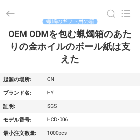
-
2026
Dongguan
Hongyue
Gift
蝋燭のギフト用の箱
Packaging
Co.,Ltd.
All
OEM ODMを包む蝋燭箱のあた
家
Rights
Reserved.
Developed
りの金ホイルのボール紙は支
へ
by
ECER
えた
製
品
CN
起源の場所:
HY
ブランド名:
わ
SGS
証明:
た
HCD-006
モデル番号:
し
1000pcs
最小注文数量: