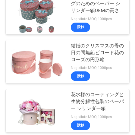
グのためのペーパー シ
リンダー箱OEMの高さ
ニ
を印刷した
Negotiate MOQ:1000pcs
接触
ュ
ー
結婚のクリスマスの母の
日の間無鉛ビロード花の
ス
ローズの円形箱
Negotiate MOQ:1000pcs
引
接触
金
花水様のコーティングと
を
生物分解性包装のペーパ
ー シリンダー箱
求
Negotiate MOQ:1000pcs
め
接触