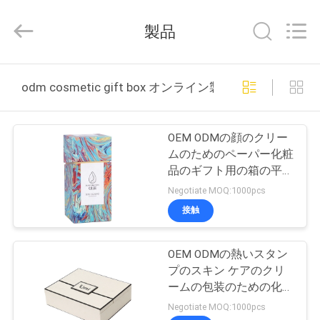
2026
Dongguan
Hongyue
製品
Gift
Packaging
Co.,Ltd.
All
家
Rights
Reserved.
odm cosmetic gift box オンライン製造
Developed
へ
by
ECER
OEM ODMの顔のクリー
製
ムのためのペーパー化粧
品のギフト用の箱の平ら
品
な折りたたみ
Negotiate MOQ:1000pcs
接触
わ
OEM ODMの熱いスタン
た
プのスキン ケアのクリ
し
ームの包装のための化粧
品のギフト用の箱
Negotiate MOQ:1000pcs