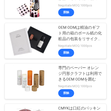
小主義の設計
Negotiate MOQ:1000pcs
品
接触
質
OEM ODMは精油のギフ
管
ト用の箱のボール紙の化
粧品の包装をリサイクル
理
する
Negotiate MOQ:1000pcs
接触
連
絡
専門のペーパー オレン
ジ円形クラフトは利用で
く
きるOEM ODMを囲む
Negotiate MOQ:1000pcs
だ
接触
さ
い
CMYKは口紅のパッキン