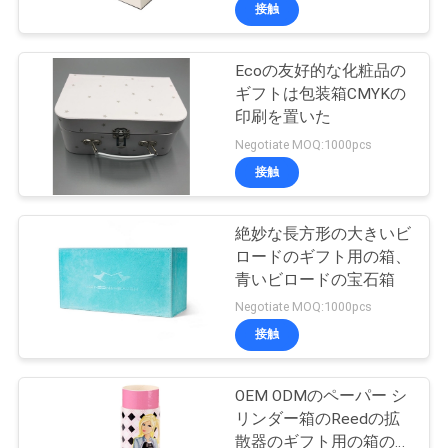
た
接触
ち
Ecoの友好的な化粧品の
に
ギフトは包装箱CMYKの
つ
印刷を置いた
Negotiate MOQ:1000pcs
い
接触
て
絶妙な長方形の大きいビ
ロードのギフト用の箱、
工
青いビロードの宝石箱
場
Negotiate MOQ:1000pcs
接触
ツ
ア
OEM ODMのペーパー シ
リンダー箱のReedの拡
ー
散器のギフト用の箱の最