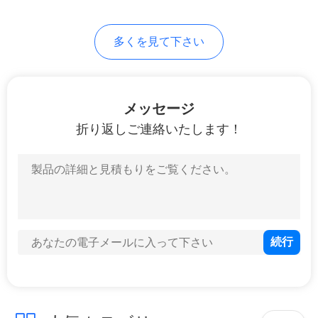
て
く
多くを見て下さい
だ
さ
メッセージ
い
折り返しご連絡いたします！
地
図
プ
ラ
イ