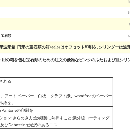
、宝石類
形波形箱
円形の宝石類の箱4colorはオフセット印刷を
シリンダーは波形箱
,
,
ト用の箱を包む宝石類のための注文の優雅なピンクのふたおよび皿シリ
される
アート ペーパー、白板、クラフト紙、woodfreeのペーパー
ル紙を。
antoneの印刷を
ョン;きらめき力;金/銀製に熱押すこと;紫外線コーティング;
Debossing;光沢のあるニス