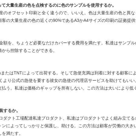
によって大量生産の色を点検するのに色のサンプルを使用するか。
産のオフセット印刷と全く違うので、いいえ。色は大量生産の色と異な
客の大量生産の色の近くの90%であるA3かA4サイズの印刷の証拠提供
金額を、ちょうど必要なだけカバーする費用を満たす。私達はサンプル
値から控除することができる。
ExpressまたはTNTによって出荷する。そして急使充満は到着に対する
低くより公式の急使を要する彼女の急使の代理店サービスを助けてもいい
支払う。私達は価格のギャップを所有しない。この方法は大いにより低
包装するか。
のプロダクト工場配達私達プロダクト、私達はプロダクトでよく組み立て
トンによってしっかりと保護し、助ける。この方法は顧客が労働の大き
しを満たす。