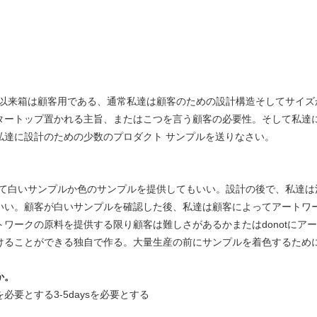
以来箱は顧客用である、通常私達は顧客のための設計構造そしてサイズ
タートップ置かれる主旨、またはこつを言う顧客の必要性。そして私達
私達に設計のための少数のプロダクト サンプルを送りなさい。
て白いサンプルか色のサンプルを提供してもいい。設計の後で、私達は
いい。顧客が白いサンプルを確認した後、私達は顧客によってアートワ
ワークの原料を提供する限り顧客は難しさがあるかまたはdonotにア
けることができる独自で作る。大量生産の前にサンプルを着色するため
か。
を必要とする3-5daysを必要とする