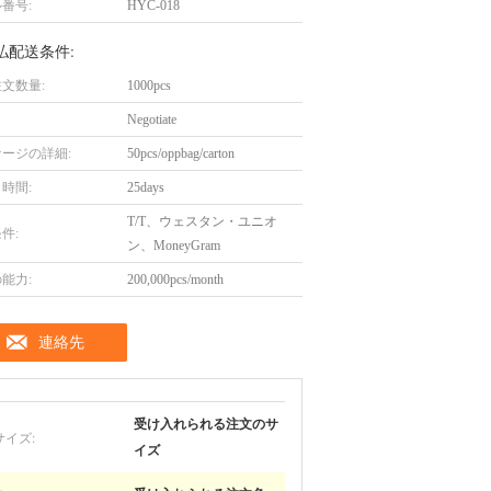
番号:
HYC-018
払配送条件:
文数量:
1000pcs
Negotiate
ージの詳細:
50pcs/oppbag/carton
時間:
25days
T/T、ウェスタン・ユニオ
件:
ン、MoneyGram
能力:
200,000pcs/month
連絡先
受け入れられる注文のサ
サイズ:
イズ