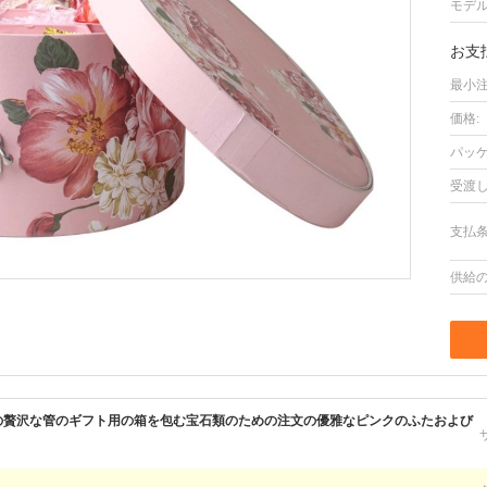
モデル
お支
最小注
価格:
パッケ
受渡し
支払条
供給の
の贅沢な管のギフト用の箱を包む宝石類のための注文の優雅なピンクのふたおよび