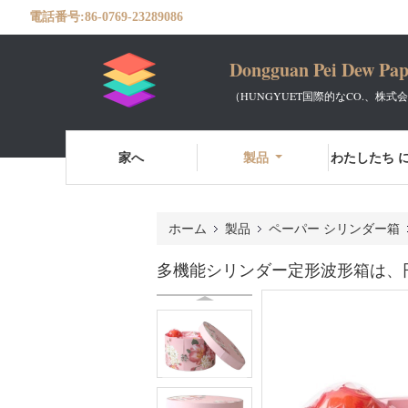
電話番号:
86-0769-23289086
Dongguan Pei Dew Pap
（HUNGYUET国際的なCO.、株式
家へ
製品
わたしたち に
ホーム
製品
ペーパー シリンダー箱
多機能シリンダー定形波形箱は、円