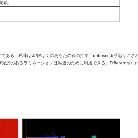
閉鎖;
家である。私達は金/銀ぱくのあなたの箱の押す、debossed/浮彫り
沢のあるラミネーションは私達のために利用できる。Differerntの