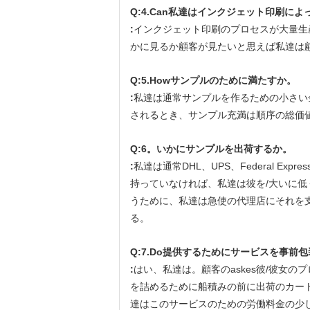
Q:4.Can私達はインクジェット印刷
:
インクジェット印刷のプロセスが大量生
かに見るか顧客が見たいと思えば私達は顧
Q:5.Howサンプルのために満たすか。
:
私達は通常サンプルを作るための小さい
されるとき、サンプル充満は順序の総価
Q:6。いかにサンプルを出荷するか。
:
私達は通常DHL、UPS、Federal 
持っていなければ、私達は彼を/大いに
うために、私達は急使の代理店にそれを
る。
Q:7.Do提供するためにサービスを事前
:
はい、私達は。顧客のaskes彼/彼女
を詰めるために船積みの前に出荷のカー
達はこのサービスのための労働料金の少