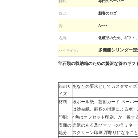
材料:
専門のペーパー
ロゴ:
顧客のロゴ
質:
A+++
応用:
化粧品のため、ギフト
ハイライト:
多機能シリンダー定
宝石類の収納箱のための贅沢な管のギフ
箱のサ
あなたの要求としてカスタマイズ
イズ:
材料:
段ボール紙、芸術カード ペーパー、
は塗被紙、顧客の指定によるボー
印刷:
4色はオフセット印刷、か一致するP
表面の
光沢のある及びマットのラミネーシ
処分:
スクリーン印刷;浮彫りになること及び