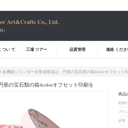
er Art&Crafts Co., Ltd.
会社）
 つい て
工場 ツアー
品質管理
連絡 くださ
多機能シリンダー定形波形箱は、円形の宝石類の箱4colorオフセット
形の宝石類の箱4colorオフセット印刷を
商品
起源の
ブラン
証明: