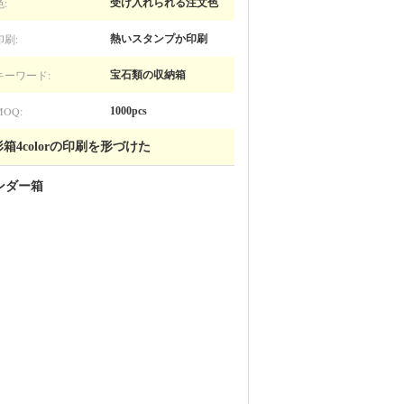
色:
受け入れられる注文色
印刷:
熱いスタンプか印刷
キーワード:
宝石類の収納箱
MOQ:
1000pcs
4colorの印刷を形づけた
ンダー箱