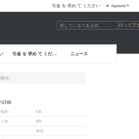
引金 を 求め て ください
Japanese
い
引金 を 求め て ください
ニュース
印刷を
の詳細:
場所:
CN
ド名:
HY
SGS