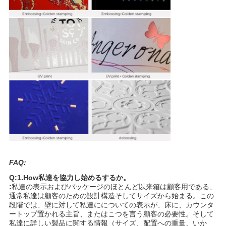
ニ
ュ
ー
ス
FAQ:
Q:1.How私達を協力し始めるするか。
:
私達の表示およびパッケージのほとんど以来箱は顧客用である、
通常私達は顧客のための設計構造そしてサイズから始まる。この
段階では、壁に対して私達にについての表示が、床に、カウンタ
ートップ置かれる主旨、またはこつを言う顧客の必要性。そして
私達に詳しい製品に関する情報（サイズ、配置への重量、いか