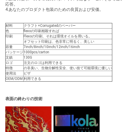
応答。
4.あなたのプロダクト包装のための良質および安価。
引
材料
クラフト+Corrugatedのペーパー
金
色
flexoの印刷相殺すれば
印刷
Flexoの印刷、それは環境オイルを用いる。
を
オフセット印刷は、色非常に明るく、美しい
容量
7inch/8inch/10inch/12inch/16inch
求
パッケージ
1000pcs/carton
文鎮
130G
ロゴ
注文のロゴは利用できる
め
特徴
の非臭い、生物分解性安全、使い捨て可能環境に優しい
使用法
ピザ
て
OEM/ODM
利用できる
く
だ
表面の終わりの技術
さ
い