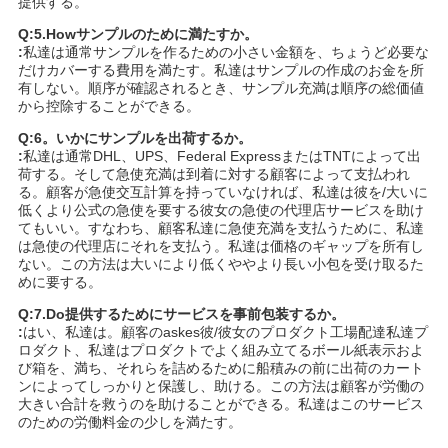
提供する。
Q:5.Howサンプルのために満たすか。
:
私達は通常サンプルを作るための小さい金額を、ちょうど必要な
だけカバーする費用を満たす。私達はサンプルの作成のお金を所
有しない。順序が確認されるとき、サンプル充満は順序の総価値
から控除することができる。
Q:6。いかにサンプルを出荷するか。
:
私達は通常DHL、UPS、Federal ExpressまたはTNTによって出
荷する。そして急使充満は到着に対する顧客によって支払われ
る。顧客が急使交互計算を持っていなければ、私達は彼を/大いに
低くより公式の急使を要する彼女の急使の代理店サービスを助け
てもいい。すなわち、顧客私達に急使充満を支払うために、私達
は急使の代理店にそれを支払う。私達は価格のギャップを所有し
ない。この方法は大いにより低くややより長い小包を受け取るた
めに要する。
Q:7.Do提供するためにサービスを事前包装するか。
:
はい、私達は。顧客のaskes彼/彼女のプロダクト工場配達私達プ
ロダクト、私達はプロダクトでよく組み立てるボール紙表示およ
び箱を、満ち、それらを詰めるために船積みの前に出荷のカート
ンによってしっかりと保護し、助ける。この方法は顧客が労働の
大きい合計を救うのを助けることができる。私達はこのサービス
のための労働料金の少しを満たす。