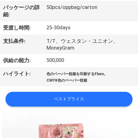
た
50pcs/oppbag/carton
パッケージの詳
ち
細:
に
25-30days
受渡し時間:
つ
支払条件:
T/T、ウェスタン・ユニオン、
い
MoneyGram
て
500,000
供給の能力:
,
ハイライト:
色のペーパー枕箱を印刷するFlexo
工
CMYK色のペーパー枕箱
場
ベストプライス
ツ
ア
ー