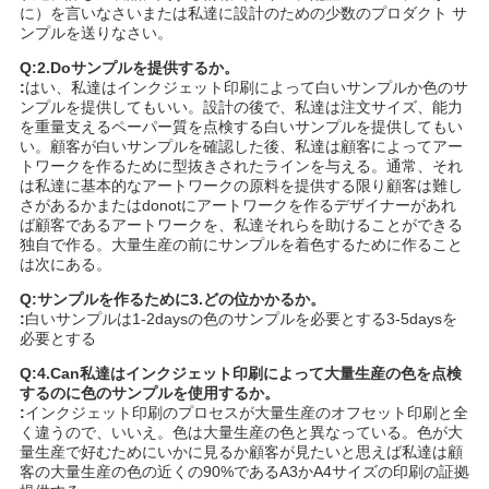
に）を言いなさいまたは私達に設計のための少数のプロダクト サ
ンプルを送りなさい。
Q:2.Doサンプルを提供するか。
:
はい、私達はインクジェット印刷によって白いサンプルか色のサ
ンプルを提供してもいい。設計の後で、私達は注文サイズ、能力
を重量支えるペーパー質を点検する白いサンプルを提供してもい
い。顧客が白いサンプルを確認した後、私達は顧客によってアー
トワークを作るために型抜きされたラインを与える。通常、それ
は私達に基本的なアートワークの原料を提供する限り顧客は難し
さがあるかまたはdonotにアートワークを作るデザイナーがあれ
ば顧客であるアートワークを、私達それらを助けることができる
独自で作る。大量生産の前にサンプルを着色するために作ること
は次にある。
Q:サンプルを作るために3.どの位かかるか。
:
白いサンプルは1-2daysの色のサンプルを必要とする3-5daysを
必要とする
Q:4.Can私達はインクジェット印刷によって大量生産の色を点検
するのに色のサンプルを使用するか。
:
インクジェット印刷のプロセスが大量生産のオフセット印刷と全
く違うので、いいえ。色は大量生産の色と異なっている。色が大
量生産で好むためにいかに見るか顧客が見たいと思えば私達は顧
客の大量生産の色の近くの90%であるA3かA4サイズの印刷の証拠