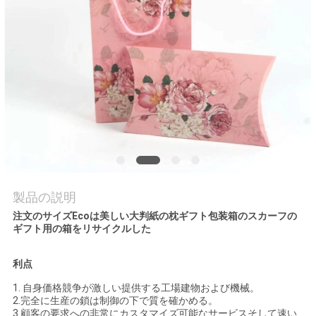
品
質
管
理
連
絡
製品の説明
注文のサイズEcoは美しい大判紙の枕ギフト包装箱のスカーフの
く
ギフト用の箱をリサイクルした
だ
利点
さ
1. 自身価格競争が激しい提供する工場建物および機械。
2.完全に生産の鎖は制御の下で質を確かめる。
い
3.顧客の要求への非常にカスタマイズ可能なサービスそして速い