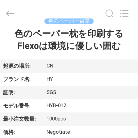
厚
さ
色
の
ペ
色のペーパー荷箱
ー
パ
色のペーパー枕を印刷する
家
ー
荷
箱
Flexoは環境に優しい囲む
へ
サ
プ
ラ
イ
ヤ
製
CN
起源の場所:
ー.
Copyright
©
品
HY
2021
ブランド名:
-
2025
giftpackingboxes.com.
SGS
証明:
All
わ
Rights
Reserved.
HYB-012
モデル番号:
Developed
た
by
ECER
1000pcs
最小注文数量:
し
Negotiate
価格: