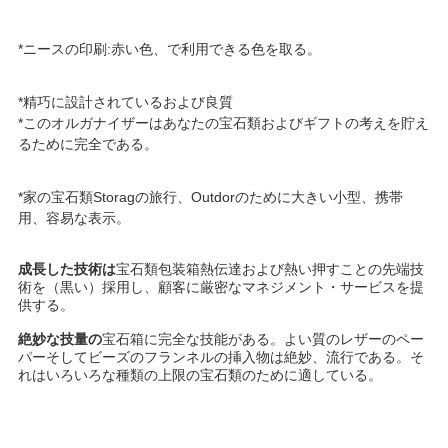
*ニースの印刷:赤い色、で利用できる色を取る。
ニ
ュ
*精巧に設計されているおよび良質
*このオルガナイザーはあなたの宝石類およびギフトの考えを貯え
ー
るために完全である。
ス
*家の宝石類Storagの旅行、Outdorのために大きい小型、携帯
用、容易な表示。
引
成長した技術は
宝石類包装箱熱伝達および熱い押すことの先端技
金
術を（黒い）採用し、顧客に厳密なマネジメント・サービスを提
供する。
を
絶妙な技量の
宝石箱に完全な技能がある。よい質のレザーのペー
パーそしてビーズのフランネルの挿入物は絶妙、流行である。そ
求
れはいろいろな種類の上限の宝石類のために適している。
め