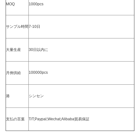
バ
MOQ
1000pcs
シ
サンプル時間
7-10日
ー
ポ
大量生産
30日以内に
リ
シ
100000pcs
月例供給
ー
港
シンセン
支払の言葉
T/T;Paypal;Wechat;Alibaba貿易保証