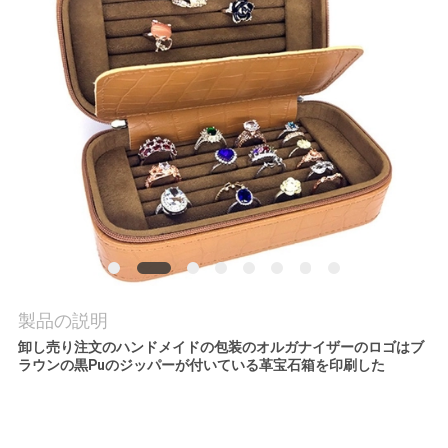
品
質
管
理
連
絡
く
製品の説明
卸し売り注文のハンドメイドの包装のオルガナイザーのロゴはブ
だ
ラウンの黒Puのジッパーが付いている革宝石箱を印刷した
さ
い