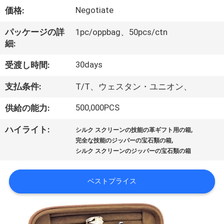
た
Negotiate
価格:
ち
パッケージの詳
1pc/oppbag、50pcs/ctn
に
細:
つ
30days
受渡し時間:
い
支払条件:
T/T、ウェスタン・ユニオン、
て
500,000PCS
供給の能力:
,
ハイライト:
工
シルク スクリーンの技能の革ギフト用の箱
,
完全な技能のジッパーの宝石類の箱
場
シルク スクリーンのジッパーの宝石類の箱
ツ
ベストプライス
ア
ー