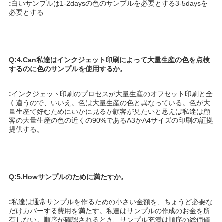
:
白いサンプルは1-2daysの色のサンプルを必要とする3-5daysを
必要とする
Q:4.Can私達はインクジェット印刷によって大量生産の色を点検
するのに色のサンプルを使用するか。
:
インクジェット印刷のプロセスが大量生産のオフセット印刷と全
く違うので、いいえ。色は大量生産の色と異なっている。色が大
量生産で好むためにいかに見るか顧客が見たいと思えば私達は顧
客の大量生産の色の近くの90%であるA3かA4サイズの印刷の証拠
提供する。
Q:5.Howサンプルのために満たすか。
:
私達は通常サンプルを作るための小さい金額を、ちょうど必要な
だけカバーする費用を満たす。私達はサンプルの作成のお金を所
有しない。順序が確認されるとき、サンプル充満は順序の総価値