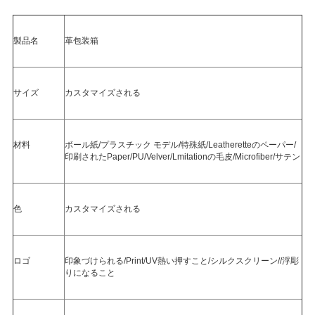
て
く
製品名
革包装箱
だ
さ
サイズ
カスタマイズされる
い
材料
ボール紙/プラスチック モデル/特殊紙/Leatheretteのペーパー/
印刷されたPaper/PU/Velver/Lmitationの毛皮/Microfiber/サテン
地
図
色
カスタマイズされる
プ
ロゴ
印象づけられる/Print/UV熱い押すこと/シルクスクリーン//浮彫
ラ
りになること
イ