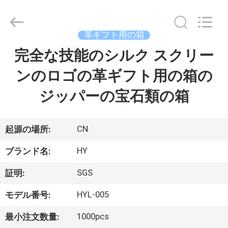
©
2021
-
2026
Dongguan
革ギフト用の箱
Hongyue
Gift
完全な技能のシルク スクリー
家
Packaging
Co.,Ltd.
All
ンのロゴの革ギフト用の箱の
へ
Rights
Reserved.
Developed
ジッパーの宝石類の箱
by
ECER
製
品
CN
起源の場所:
HY
ブランド名:
わ
SGS
証明:
た
HYL-005
モデル番号:
し
1000pcs
最小注文数量: