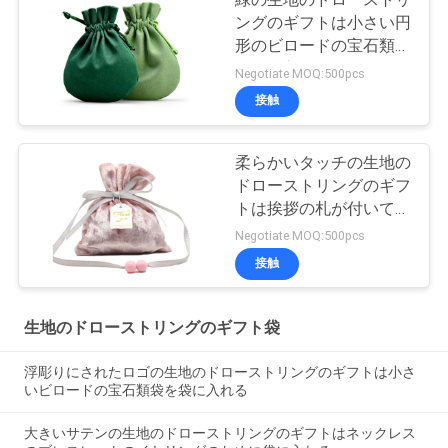
ングのギフトは小さい円
形のビロードの宝石類袋
を袋に入れる
Negotiate MOQ:500pcs
接触
柔らかいタッチの生地の
ドローストリングのギフ
トは挨拶の札が付いてい
る良質のビロード材料を
Negotiate MOQ:500pcs
袋に入れる
接触
生地のドローストリングのギフト袋
浮彫りにされたロゴの生地のドローストリングのギフトは小さ
いビロードの宝石類袋を袋に入れる
大きいサテンの生地のドローストリングのギフトはネックレス