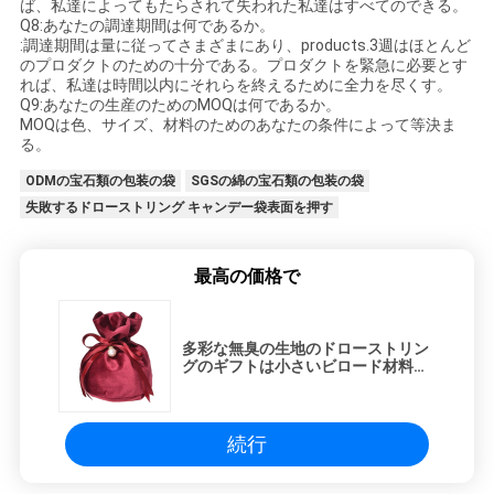
ば、私達によってもたらされて失われた私達はすべてのできる。
Q8:あなたの調達期間は何であるか。
:調達期間は量に従ってさまざまにあり、products.3週はほとんど
のプロダクトのための十分である。プロダクトを緊急に必要とす
れば、私達は時間以内にそれらを終えるために全力を尽くす。
Q9:あなたの生産のためのMOQは何であるか。
MOQは色、サイズ、材料のためのあなたの条件によって等決ま
る。
ODMの宝石類の包装の袋
SGSの綿の宝石類の包装の袋
失敗するドローストリング キャンデー袋表面を押す
最高の価格で
多彩な無臭の生地のドローストリン
グのギフトは小さいビロード材料を
袋に入れる
続行