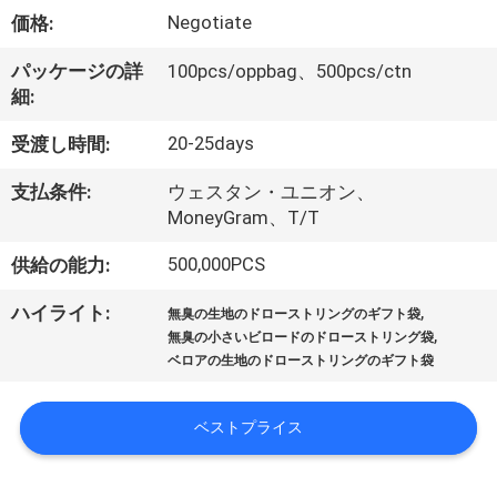
た
Negotiate
価格:
ち
パッケージの詳
100pcs/oppbag、500pcs/ctn
に
細:
つ
20-25days
受渡し時間:
い
支払条件:
ウェスタン・ユニオン、
て
MoneyGram、T/T
500,000PCS
供給の能力:
工
,
ハイライト:
無臭の生地のドローストリングのギフト袋
,
場
無臭の小さいビロードのドローストリング袋
ベロアの生地のドローストリングのギフト袋
ツ
ア
ベストプライス
ー