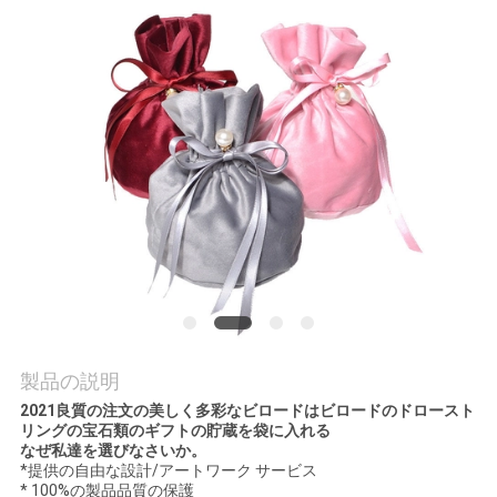
品
質
管
理
連
絡
く
製品の説明
だ
2021良質の注文の美しく多彩なビロードはビロードのドロースト
リングの宝石類のギフトの貯蔵を袋に入れる
さ
なぜ私達を選びなさいか。
*提供の自由な設計/アートワーク サービス
い
* 100%の製品品質の保護