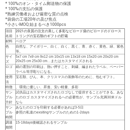
* 100%のオン・タイム郵送物の保護
* 100%の支払の保護
*熟練労働者および厳密な質の点検
ニ
*袋袋の工場20年の及び焦点
*小さいMOQ:始まるべき1000pcs
ュ
項目
2021の良質の注文の美しく多彩なビロード袋のビロードのドロース
名前
トリングの宝石類のギフトの貯蔵
ー
材料
ベロア
色
自然な、アイボリー、白く、白く、黒く、青、赤く、黄色、緑、紫色
ス
等。
サイ
5x7 cm 7x9 cm 9x12 cm 10x15 cm 13x18 cm 15x20 cm 20x20 cm
20x25 cm 25x30 cm…またはカスタマイズされる
ズ
ロゴ
絹の選別の印刷は、熱い押すこと、刺繍、編まれたラベル、ペーパー
引
ラベル等浮彫りになる。
使用
宝石類、びん、本、クリスマスの装飾等のために、包むギフト。
法
金
特徴
、環境に優しい、昇進、安い軽量、多彩
サン
試供品はカスタマイズされたロゴなしで提供することができる。あな
を
プル
たのロゴ カスタマイズされるへの必要性が、サンプル充満30米ドル
方針
なら
求
サン
あなたのロゴを印刷する必要があれば3-5日
プル
参照の私達のexsitingサンプルのための1-2days
め
時間
調達
15-18days後確認されるサンプル
期間