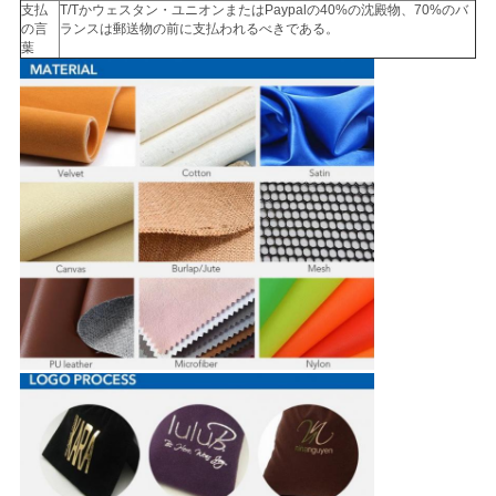
て
支払
T/Tかウェスタン・ユニオンまたはPaypalの40%の沈殿物、70%のバ
の言
ランスは郵送物の前に支払われるべきである。
く
葉
だ
さ
い
地
図
プ
ラ
イ