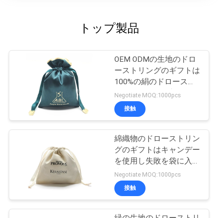
トップ製品
OEM ODMの生地のドロ
ーストリングのギフトは
100%の絹のドロースト
リング袋を袋に入れる
Negotiate MOQ:1000pcs
接触
綿織物のドローストリン
グのギフトはキャンデー
を使用し失敗を袋に入れ
表面を押す
Negotiate MOQ:1000pcs
接触
緑の生地のドローストリ