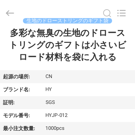
-
2026
Dongguan
Hongyue
Gift
生地のドローストリングのギフト袋
Packaging
Co.,Ltd.
All
多彩な無臭の生地のドロース
家
Rights
Reserved.
Developed
トリングのギフトは小さいビ
へ
by
ECER
ロード材料を袋に入れる
製
品
CN
起源の場所:
HY
ブランド名:
わ
SGS
証明:
た
HYJP-012
モデル番号:
し
1000pcs
最小注文数量: