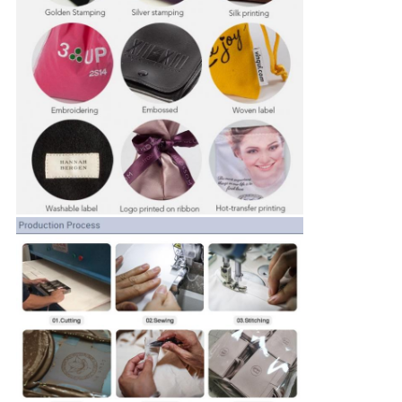
バ
シ
ー
ポ
リ
シ
ー