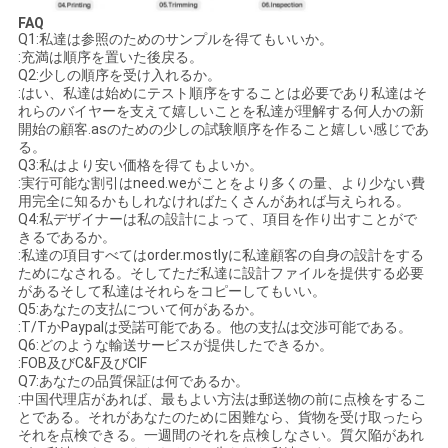
FAQ
Q1:私達は参照のためのサンプルを得てもいいか。
:充満は順序を置いた後戻る。
Q2:少しの順序を受け入れるか。
:はい、私達は始めにテスト順序をすることは必要であり私達はそ
れらのバイヤーを支えて嬉しいことを私達が理解する何人かの新
開始の顧客.asのための少しの試験順序を作ること嬉しい感じであ
る。
Q3:私はより安い価格を得てもよいか。
:実行可能な割引はneed.weがことをより多くの量、より少ない費
用完全に知るかもしれなければたくさんがあれば与えられる。
Q4:私デザイナーは私の設計によって、項目を作り出すことがで
きるであるか。
:私達の項目すべてはorder.mostlyに私達顧客の自身の設計をする
ためになされる。そしてただ私達に設計ファイルを提供する必要
があるそして私達はそれらをコピーしてもいい。
Q5:あなたの支払について何があるか。
:T/TかPaypalは受諾可能である。他の支払は交渉可能である。
Q6:どのような輸送サービスが提供したできるか。
:FOB及びC&F及びCIF
Q7:あなたの品質保証は何であるか。
:中国代理店があれば、最もよい方法は郵送物の前に点検をするこ
とである。それがあなたのために困難なら、貨物を受け取ったら
それを点検できる。一週間のそれを点検しなさい。質欠陥があれ