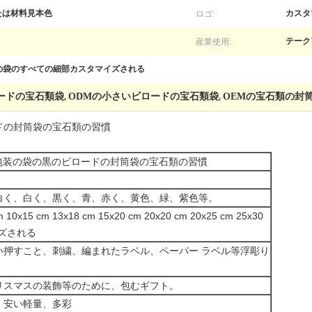
ロゴ:
たは材料見本色
カスタ
産業使用:
テーク
宝石類の袋のすべての細部カスタマイズされる
ロードの宝石類袋
ODMの小さいビロードの宝石類袋
OEMの宝石類の封
,
,
ードの封筒袋の宝石類の習慣
の包装の袋の黒のビロードの封筒袋の宝石類の習慣
白く、白く、黒く、青、赤く、黄色、緑、紫色等。
m 10x15 cm 13x18 cm 15x20 cm 20x20 cm 20x25 cm 25x30
ズされる
い押すこと、刺繍、編まれたラベル、ペーパー ラベル等浮彫り
リスマスの装飾等のために、包むギフト。
、安い軽量、多彩