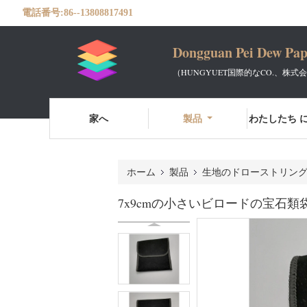
電話番号:
86--13808817491
Dongguan Pei Dew Pap
（HUNGYUET国際的なCO.、株式
家へ
製品
わたしたち に
ホーム
製品
生地のドローストリン
7x9cmの小さいビロードの宝石類