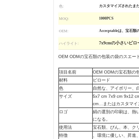
色:
カスタマイズされたま
MOQ:
1000PCS
OEM:
Accecptableは、
ハイライト:
7x9cmの小さいビ
OEM ODMの宝石類の包装の袋のスエ
項目名前
OEM ODMの宝石類
材料
ビロード
色
自然な、アイボリー、
サイズ
5x7 cm 7x9 cm 9x12 c
cm…またはカスタマイ
ロゴ
絹の選別の印刷は、熱
になる。
使用法
宝石類、びん、本、ク
特徴
、環境に優しい、昇進