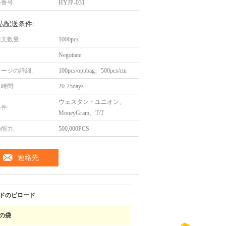
番号:
HYJP-031
払配送条件:
文数量:
1000pcs
Negotiate
ージの詳細:
100pcs/oppbag、500pcs/ctn
時間:
20-25days
ウェスタン・ユニオン、
件:
MoneyGram、T/T
能力:
500,000PCS
連絡先
ドのビロード
の袋