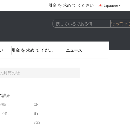
引金 を 求め て ください
Japanese
い
引金 を 求め て ください
ニュース
類の封筒の袋
の詳細:
場所:
CN
ド名:
HY
SGS