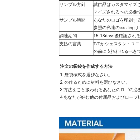
サンプル方針
試供品はカスタマイズ
マイズされるへの必要性
サンプル時間
あなたのロゴを印刷する
参照の私達のexsiting
調達期間
15-18days後確認さ
支払の言葉
T/Tかウェスタン・ユニ
の前に支払われるべき
注文の袋袋を作成する方法
1. 
袋袋様式を選びなさい。
2. 
の作るために材料を選びなさい。
3.方法をこと扱われるあなたのロゴの必
4.あなたが好む他の付属品およびロープ