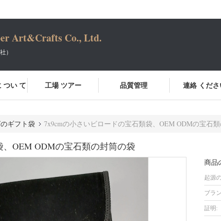
er Art&Crafts Co., Ltd.
会社）
 つい て
工場 ツアー
品質管理
連絡 くださ
グのギフト袋
7x9cmの小さいビロードの宝石類袋、OEM ODMの宝石
袋、OEM ODMの宝石類の封筒の袋
商品
起源の
ブラン
証明: