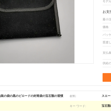
モデル
お支
最小注
価格:
パッケ
受渡し
支払条
供給の
材料:
の包装の袋の黒のビロードの封筒袋の宝石類の習慣
スエー
キー ワード:
宝石類