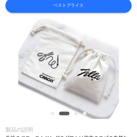
ベストプライス
品
質
管
理
連
絡
く
だ
さ
製品の説明
い