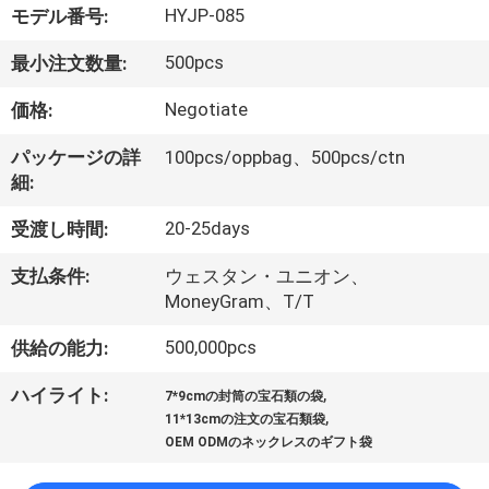
た
HYJP-085
モデル番号:
ち
500pcs
最小注文数量:
に
Negotiate
価格:
つ
パッケージの詳
100pcs/oppbag、500pcs/ctn
い
細:
て
20-25days
受渡し時間:
支払条件:
ウェスタン・ユニオン、
工
MoneyGram、T/T
場
500,000pcs
供給の能力:
ツ
,
ハイライト:
7*9cmの封筒の宝石類の袋
,
ア
11*13cmの注文の宝石類袋
OEM ODMのネックレスのギフト袋
ー