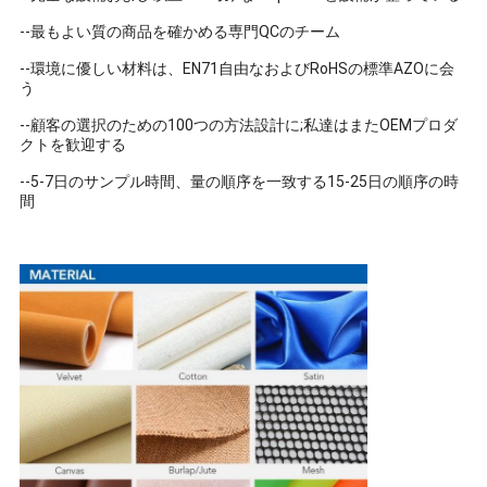
--最もよい質の商品を確かめる専門QCのチーム
--環境に優しい材料は、EN71自由なおよびRoHSの標準AZOに会
う
--顧客の選択のための100つの方法設計に;私達はまたOEMプロダ
クトを歓迎する
--5-7日のサンプル時間、量の順序を一致する15-25日の順序の時
間