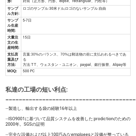
形:
封筒（正方形、円形、elipse、rectangluar、円柱等）
サンプ
ロゴのサンプル:30米ドル;ロゴのないサンプル:自由
ニ
ル方針:
サンプ
5-7日
ュ
ル生産
時間:
ー
大量注
15日
文の生
ス
産時間:
支払言
言葉:
30%のバランス、70%は郵送物の前に支払われるべきであ
葉及び
る
方法:
方法:TT、ウェスタン・ユニオン、paypal、銀行振替、Alipay等
MOQ:
500 PC
私達の工場の短い利点:
_______________________________________
--製造し、輸出する袋の経験16年以上
--ISO9001に基づいて品質システムを改善した:prodictionのための
2000年。SGSの証明
--完全な設備および以上100巧みなemploeesと設備が整っている