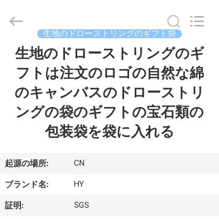
宝
石
類
の
包
生地のドローストリングのギフト袋
装
の
生地のドローストリングのギ
家
袋
サ
プ
フトは注文のロゴの自然な綿
へ
ラ
イ
ヤ
のキャンバスのドローストリ
ー.
Copyright
製
©
ングの袋のギフトの宝石類の
2021
-
品
2025
包装袋を袋に入れる
giftpackingboxes.com.
All
Rights
Reserved.
Developed
わ
by
CN
起源の場所:
ECER
た
HY
ブランド名:
し
SGS
証明: