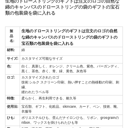
生地のドローストリングのギフトは注文のロゴの自然な
綿のキャンバスのドローストリングの袋のギフトの宝石
類の包装袋を袋に入れる
引
金
生地のドローストリングのギフトは注文のロゴの自然
製
品
な綿のキャンバスのドローストリングの袋のギフトの
を
名:
宝石類の包装袋を袋に入れる
求
材料:
綿
サイズ:
カスタマイズ可能なサイズ
め
色:
白く、真新しく、オレンジ、クリーム色、紫色、バーガンディ、
黒く、茶色、赤く、青、緑、黄色、灰色等
て
ロゴ:
カスタマイズされたロゴ
技術:シルク スクリーン印刷、熱い押すことの熱移動の印刷、刺
く
繍、
縫われたラベル等
だ
特徴:
柔らかく、再生利用できる、耐久等
使用法:
宝石類、ギフト、化粧品、skincare、カード、ペン、技術、靴、
さ
衣服等
ひも:
ポリエステルひも、歪んだナイロンひも、リボン、grosgrainの
い
riibon、ワックスを掛けられたひも等