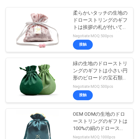
柔らかいタッチの生地の
ドローストリングのギフ
トは挨拶の札が付いてい
る良質のビロード材料を
Negotiate MOQ:500pcs
袋に入れる
接触
緑の生地のドローストリ
ングのギフトは小さい円
形のビロードの宝石類袋
を袋に入れる
Negotiate MOQ:500pcs
接触
OEM ODMの生地のドロ
ーストリングのギフトは
100%の絹のドロースト
リング袋を袋に入れる
Negotiate MOQ:1000pcs