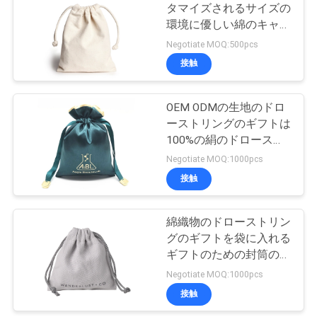
タマイズされるサイズの
環境に優しい綿のキャン
ニ
バスのドローストリング
Negotiate MOQ:500pcs
の袋袋の生地のドロース
接触
ュ
トリングのギフト袋
ー
OEM ODMの生地のドロ
ーストリングのギフトは
ス
100%の絹のドロースト
リング袋を袋に入れる
Negotiate MOQ:1000pcs
引
接触
金
綿織物のドローストリン
を
グのギフトを袋に入れる
ギフトのための封筒の形
求
を浮彫りにしなさい
Negotiate MOQ:1000pcs
め
接触