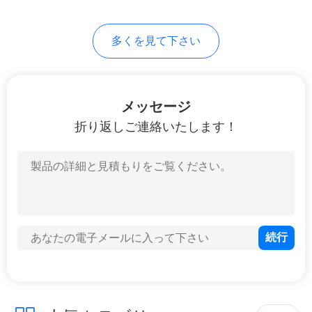
て
く
多くを見て下さい
だ
さ
メッセージ
い
折り返しご連絡いたします！
地
図
プ
ラ
イ