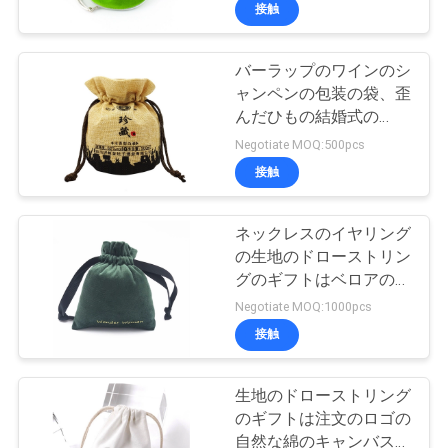
た
接触
ち
バーラップのワインのシ
に
ャンペンの包装の袋、歪
つ
んだひもの結婚式の
Hessian袋
Negotiate MOQ:500pcs
い
接触
て
ネックレスのイヤリング
の生地のドローストリン
工
グのギフトはベロアのド
場
ローストリングの袋を袋
Negotiate MOQ:1000pcs
に入れる
接触
ツ
ア
生地のドローストリング
のギフトは注文のロゴの
ー
自然な綿のキャンバスの