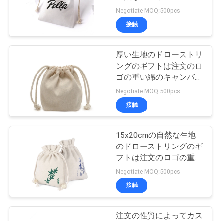
ドローストリングの袋の
Negotiate MOQ:500pcs
ギフトの宝石類の包装袋
品
接触
を袋に入れる
質
厚い生地のドローストリ
管
ングのギフトは注文のロ
ゴの重い綿のキャンバス
理
のドローストリングの袋
Negotiate MOQ:500pcs
ベルト袋の宝石類袋を袋
接触
に入れる
連
絡
15x20cmの自然な生地
のドローストリングのギ
く
フトは注文のロゴの重い
綿のキャンバスのドロー
Negotiate MOQ:500pcs
だ
ストリングの袋のギフト
接触
の包装袋を袋に入れる
さ
い
注文の性質によってカス