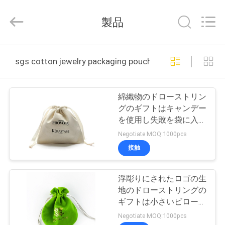
-
2026
Dongguan
製品
Hongyue
Gift
Packaging
Co.,Ltd.
家
All
Rights
sgs cotton jewelry packaging pouch オンライン製造
Reserved.
へ
Developed
by
ECER
綿織物のドローストリン
製
グのギフトはキャンデー
を使用し失敗を袋に入れ
品
表面を押す
Negotiate MOQ:1000pcs
接触
わ
浮彫りにされたロゴの生
た
地のドローストリングの
し
ギフトは小さいビロード
の宝石類袋を袋に入れる
Negotiate MOQ:1000pcs